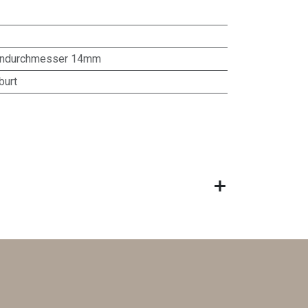
endurchmesser 14mm
burt