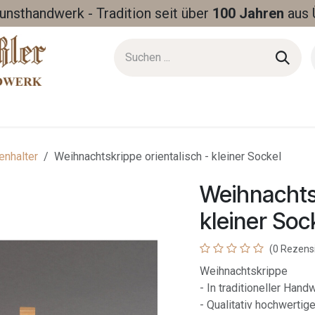
Kunsthandwerk - Tradition seit über
100 Jahren
aus 
enhalter
Weihnachtskrippe orientalisch - kleiner Sockel
Weihnachtsk
kleiner Soc
(0 Rezens
Weihnachtskrippe
- In traditioneller Han
- Qualitativ hochwertig