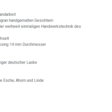
Handarbeit
filigran handgemalten Gesichtern
t der weltweit einmaligen Handwerkstechnik des
chselt
essing 14 mm Durchmesser
iger deutscher Lacke
e Esche, Ahorn und Linde