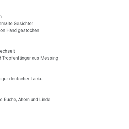
h
dgemalte Gesichter
 von Hand gestochen
rechselt
nd Tropfenfänger aus Messing
iger deutscher Lacke
e Buche, Ahorn und Linde