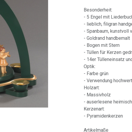
Besonderheit:
- 5 Engel mit Liederbuc
- lieblich, filigran han
- Spanbaum, kunstvoll
- Goldrand handbemalt
- Bogen mit Stern
- Tüllen für Kerzen ged
- 14er Tülleneinsatz u
Optik:
- Farbe grün
- Verwendung hochwert
Holzart:
- Massivholz
- auserlesene heimisch
Kerzenart:
- Pyramidenkerzen
Artikelmaße