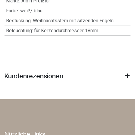
Marke
:
Albin Preißler
Farbe
:
weiß/ blau
Bestückung
:
Weihnachtsstern mit sitzenden Engeln
Beleuchtung
:
für Kerzendurchmesser 18mm
Kundenrezensionen
Nützliche Links